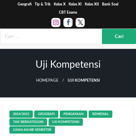
Skip
Geografi
Tip & Trik
Kelas X
Kelas XI
Kelas XII
Bank Soal
to
CBT Exams
content
Uji Kompetensi
HOMEPAGE
UJI KOMPETENSI
2014/2015
GEOGRAFI
PENGAYAAN
REMEDIAL
TAK BERKATEGORI
UJI KOMPETENSI
UJIAN AKHIR SEMESTER