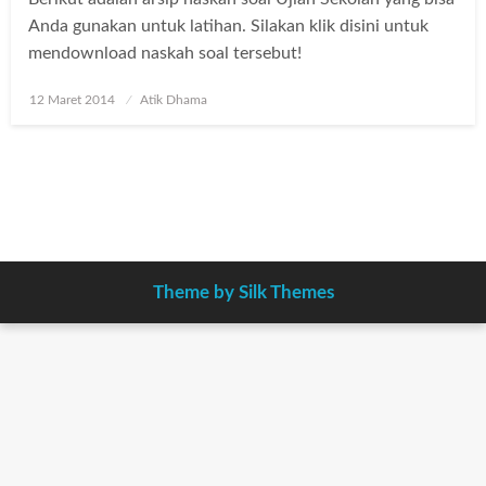
Anda gunakan untuk latihan. Silakan klik disini untuk
mendownload naskah soal tersebut!
Posted
12 Maret 2014
Atik Dhama
on
Theme by Silk Themes